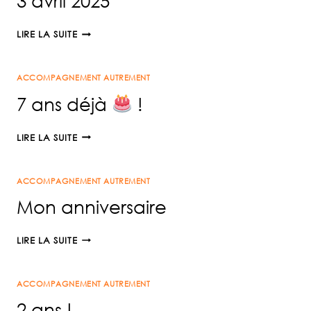
3 avril 2025
3
LIRE LA SUITE
AVRIL
2025
ACCOMPAGNEMENT AUTREMENT
7 ans déjà
!
7
LIRE LA SUITE
ANS
DÉJÀ
ACCOMPAGNEMENT AUTREMENT
!
Mon anniversaire
MON
LIRE LA SUITE
ANNIVERSAIRE
ACCOMPAGNEMENT AUTREMENT
2 ans !