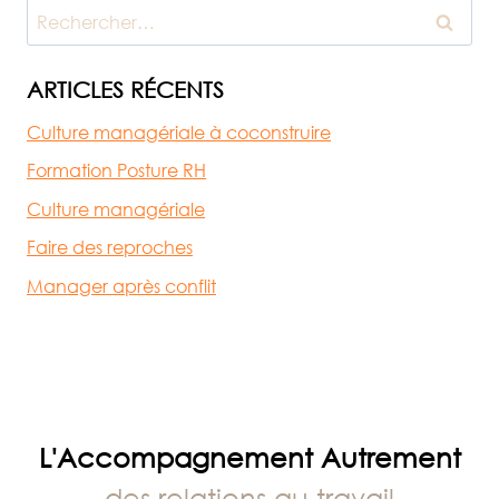
DE
Rechercher :
PRESTATIONS
AUTREMENT
:
ARTICLES RÉCENTS
DIC
Culture managériale à coconstruire
Formation Posture RH
Culture managériale
Faire des reproches
Manager après conflit
L'Accompagnement Autrement
des relations au travail