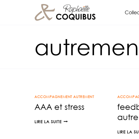
Aller
Collec
au
contenu
autrement
ACCOMPAGNEMENT AUTREMENT
ACCOMPAG
AAA et stress
feed
autre
AAA
LIRE LA SUITE
ET
LIRE LA SU
STRESS