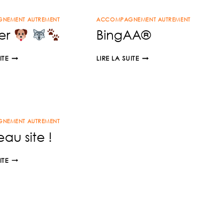
NEMENT AUTREMENT
ACCOMPAGNEMENT AUTREMENT
er
BingAA®
MUSHER
BINGAA®
ITE
LIRE LA SUITE
NEMENT AUTREMENT
au site !
NOUVEAU
ITE
SITE
!