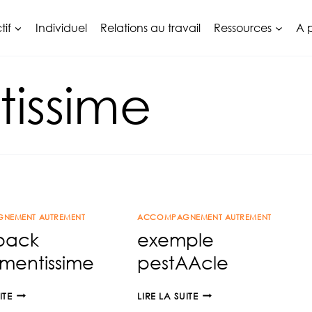
tif
Individuel
Relations au travail
Ressources
A 
issime
NEMENT AUTREMENT
ACCOMPAGNEMENT AUTREMENT
back
exemple
mentissime
pestAAcle
FEEDBACK
EXEMPLE
ITE
LIRE LA SUITE
AUTREMENTISSIME
PESTAACLE