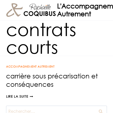
Aller
L'Accompagnem
au
Autrement
contenu
contrats
courts
ACCOMPAGNEMENT AUTREMENT
carrière sous précarisation et
conséquences
CARRIÈRE
LIRE LA SUITE
SOUS
PRÉCARISATION
Rechercher :
ET