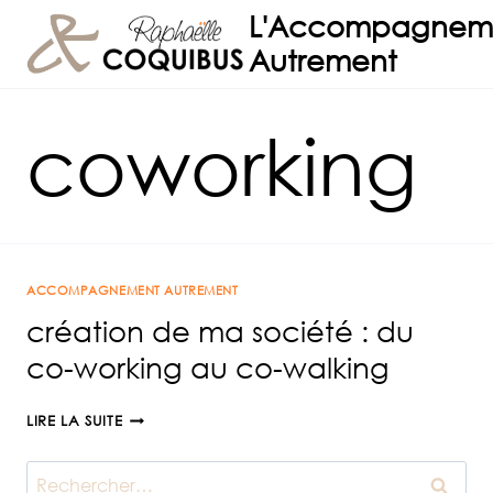
Aller
L'Accompagnem
au
Autrement
contenu
coworking
ACCOMPAGNEMENT AUTREMENT
création de ma société : du
co-working au co-walking
CRÉATION
LIRE LA SUITE
DE
MA
Rechercher :
SOCIÉTÉ