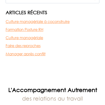
:
DU
ARTICLES RÉCENTS
CO-
Culture managériale à coconstruire
WORKING
AU
Formation Posture RH
CO-
Culture managériale
WALKING
Faire des reproches
Manager après conflit
L'Accompagnement Autrement
des relations au travail