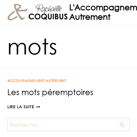
Aller
L'Accompagnem
au
Autrement
contenu
mots
ACCOMPAGNEMENT AUTREMENT
Les mots péremptoires
LES
LIRE LA SUITE
MOTS
PÉREMPTOIRES
Rechercher :