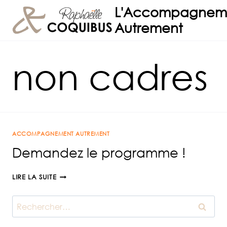
Aller
L'Accompagnem
au
Autrement
contenu
non cadres
ACCOMPAGNEMENT AUTREMENT
Demandez le programme !
DEMANDEZ
LIRE LA SUITE
LE
PROGRAMME
Rechercher :
!