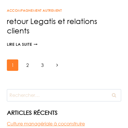
FAIRE)
ACCOMPAGNEMENT AUTREMENT
retour Legatis et relations
clients
RETOUR
LIRE LA SUITE
LEGATIS
ET
Navigation
RELATIONS
Page
1
2
3
CLIENTS
suivante
de
Rechercher :
page
ARTICLES RÉCENTS
Culture managériale à coconstruire