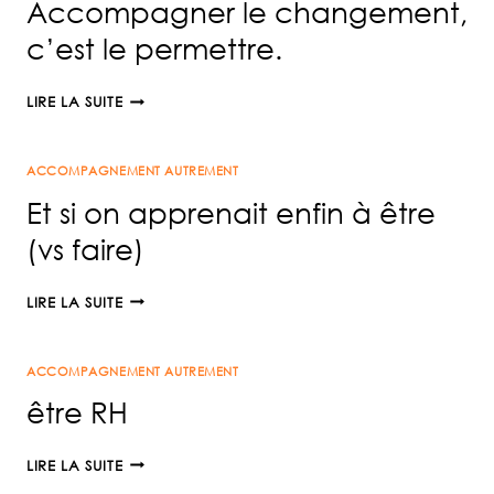
Accompagner le changement,
c’est le permettre.
ACCOMPAGNER
LIRE LA SUITE
LE
CHANGEMENT,
ACCOMPAGNEMENT AUTREMENT
C’EST
LE
Et si on apprenait enfin à être
PERMETTRE.
(vs faire)
ET
LIRE LA SUITE
SI
ON
ACCOMPAGNEMENT AUTREMENT
APPRENAIT
ENFIN
être RH
À
ÊTRE
ÊTRE
LIRE LA SUITE
(VS
RH