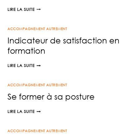
MIEUX
NUL
ACCOMPAGNER
LIRE LA SUITE
NE
ET
PEUT
TRANSFORMER
ACCOMPAGNEMENT AUTREMENT
EMPÊCHER
D’APPRENDRE
Indicateur de satisfaction en
formation
INDICATEUR
LIRE LA SUITE
DE
SATISFACTION
ACCOMPAGNEMENT AUTREMENT
EN
FORMATION
Se former à sa posture
SE
LIRE LA SUITE
FORMER
À
ACCOMPAGNEMENT AUTREMENT
SA
POSTURE