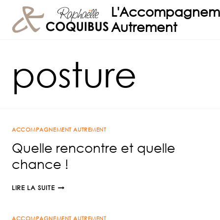
Aller
L'Accompagnem
au
Autrement
contenu
posture
ACCOMPAGNEMENT AUTREMENT
Quelle rencontre et quelle
chance !
QUELLE
LIRE LA SUITE
RENCONTRE
ET
ACCOMPAGNEMENT AUTREMENT
QUELLE