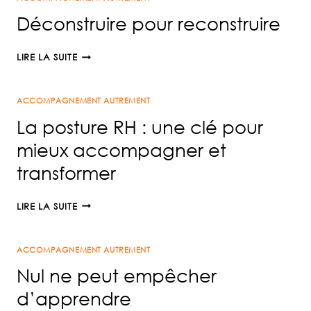
CHANCE
Déconstruire pour reconstruire
!
DÉCONSTRUIRE
LIRE LA SUITE
POUR
RECONSTRUIRE
ACCOMPAGNEMENT AUTREMENT
La posture RH : une clé pour
mieux accompagner et
transformer
LA
LIRE LA SUITE
POSTURE
RH
ACCOMPAGNEMENT AUTREMENT
:
UNE
Nul ne peut empêcher
CLÉ
d’apprendre
POUR