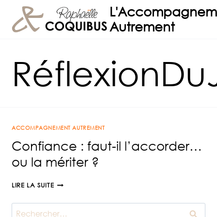
Aller
L'Accompagnem
au
Autrement
contenu
RéflexionDu
ACCOMPAGNEMENT AUTREMENT
Confiance : faut-il l’accorder…
ou la mériter ?
CONFIANCE
LIRE LA SUITE
:
FAUT-
Rechercher :
IL