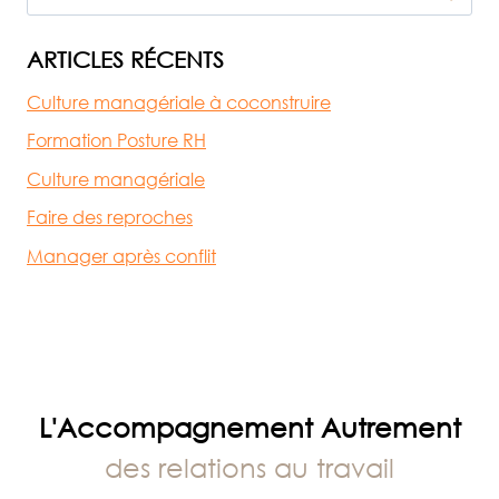
L’ACCORDER…
OU
ARTICLES RÉCENTS
LA
Culture managériale à coconstruire
MÉRITER
?
Formation Posture RH
Culture managériale
Faire des reproches
Manager après conflit
L'Accompagnement Autrement
des relations au travail