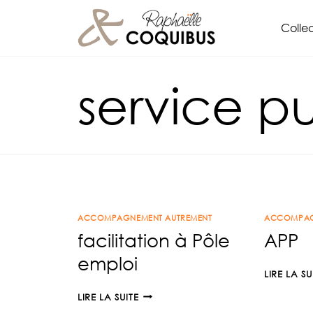
Aller
Collec
au
contenu
service pu
ACCOMPAGNEMENT AUTREMENT
ACCOMPAG
facilitation à Pôle
APP
emploi
LIRE LA SU
FACILITATION
LIRE LA SUITE
À