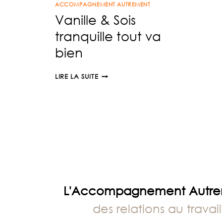
ACCOMPAGNEMENT AUTREMENT
TRANQUILLE
Vanille & Sois
TOUT
VA
tranquille tout va
BIEN
bien
VANILLE
LIRE LA SUITE
&
SOIS
TRANQUILLE
TOUT
VA
BIEN
L'Accompagnement Autr
des relations au travail