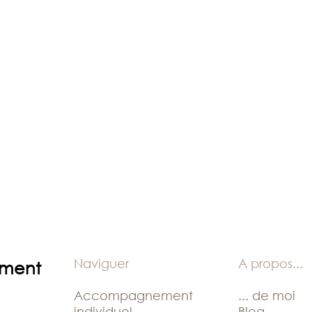
SOIS
TRANQUILLE,
TOUT
VA
BIEN
«
Naviguer
A propos
...
ement
Accompagnement
... de moi
individuel
Blog