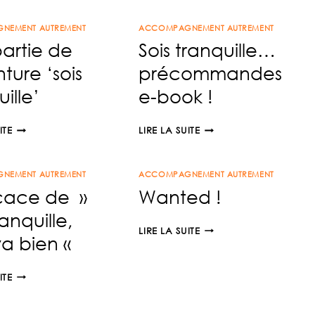
ANS
NEMENT AUTREMENT
ACCOMPAGNEMENT AUTREMENT
SANS
artie de
Sois tranquille…
TOI
nture ‘sois
précommandes
ille’
e-book !
UNE
SOIS
ITE
LIRE LA SUITE
PARTIE
TRANQUILLE…
DE
PRÉCOMMANDES
NEMENT AUTREMENT
L’AVENTURE
ACCOMPAGNEMENT AUTREMENT
E-
cace de »
Wanted !
‘SOIS
BOOK
TRANQUILLE’
!
ranquille,
WANTED
LIRE LA SUITE
va bien «
!
DÉDICACE
ITE
DE
»