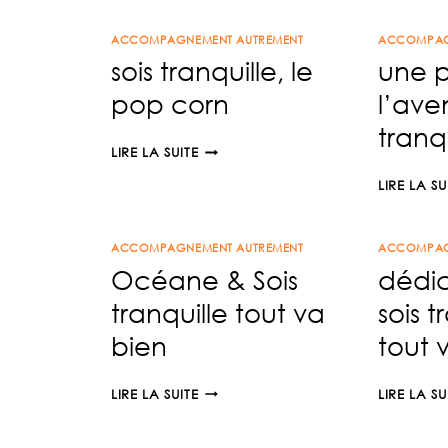
ACCOMPAGNEMENT AUTREMENT
ACCOMPAG
sois tranquille, le
une p
pop corn
l’ave
tranqu
SOIS
LIRE LA SUITE
TRANQUILLE,
LIRE LA SU
LE
POP
CORN
ACCOMPAGNEMENT AUTREMENT
ACCOMPAG
Océane & Sois
dédi
tranquille tout va
sois t
bien
tout 
OCÉANE
LIRE LA SUITE
LIRE LA SU
&
SOIS