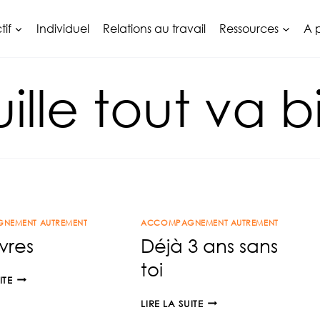
tif
Individuel
Relations au travail
Ressources
A 
uille tout va 
NEMENT AUTREMENT
ACCOMPAGNEMENT AUTREMENT
ivres
Déjà 3 ans sans
toi
MES
ITE
LIVRES
DÉJÀ
LIRE LA SUITE
3