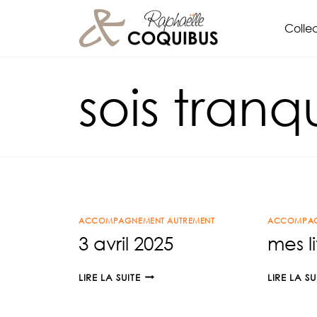
Aller
Collec
au
contenu
sois tranq
ACCOMPAGNEMENT AUTREMENT
ACCOMPAG
3 avril 2025
mes l
3
LIRE LA SUITE
LIRE LA SU
AVRIL
2025