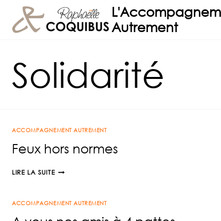
Aller
L'Accompagnem
au
Autrement
contenu
Solidarité
ACCOMPAGNEMENT AUTREMENT
Feux hors normes
FEUX
LIRE LA SUITE
HORS
NORMES
ACCOMPAGNEMENT AUTREMENT