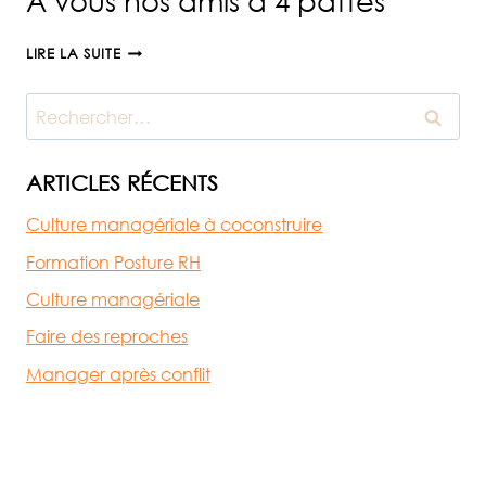
A vous nos amis à 4 pattes
A
LIRE LA SUITE
VOUS
NOS
Rechercher :
AMIS
À
4
ARTICLES RÉCENTS
PATTES
Culture managériale à coconstruire
Formation Posture RH
Culture managériale
Faire des reproches
Manager après conflit