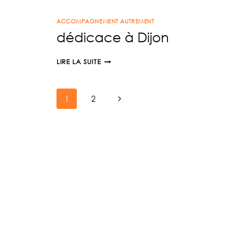
COFFRET
ACCOMPAGNEMENT AUTREMENT
POUR
dédicace à Dijon
NOËL
DÉDICACE
LIRE LA SUITE
À
DIJON
Navigation
Page
1
2
suivante
de
page