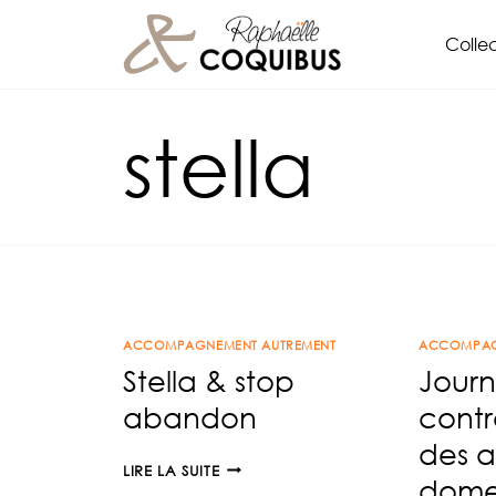
Aller
Collec
au
contenu
stella
ACCOMPAGNEMENT AUTREMENT
ACCOMPAG
Stella & stop
Journ
abandon
cont
des 
STELLA
LIRE LA SUITE
dome
&