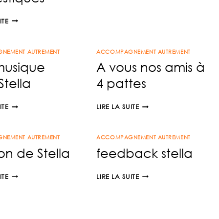
JOURNÉE
ITE
DE
LUTTE
NEMENT AUTREMENT
CONTRE
ACCOMPAGNEMENT AUTREMENT
musique
A vous nos amis à
L’ABANDON
DES
Stella
4 pattes
ANIMAUX
DOMESTIQUES
UNE
A
ITE
LIRE LA SUITE
MUSIQUE
VOUS
POUR
NOS
NEMENT AUTREMENT
STELLA
ACCOMPAGNEMENT AUTREMENT
AMIS
on de Stella
feedback stella
À
4
PATTES
1ER
FEEDBACK
ITE
LIRE LA SUITE
DON
STELLA
DE
STELLA