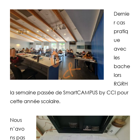
Dernie
r cas
pratiq
ue
avec
les
bache
lors
RGRH
la semaine passée de SmartCAMPUS by CCI pour
cette année scolaire.
Nous
n’avo
ns pas