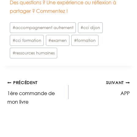
Des questions ? Une expérience ou réflexion à
partager ? Commentez !
Étiquettes
#
accompagnement autrement
#
cci dijon
de
#
cci formation
#
examen
#
formation
la
publication :
#
ressources humaines
Navigation
PRÉCÉDENT
SUIVANT
1ère commande de
APP
de
mon livre
l’article