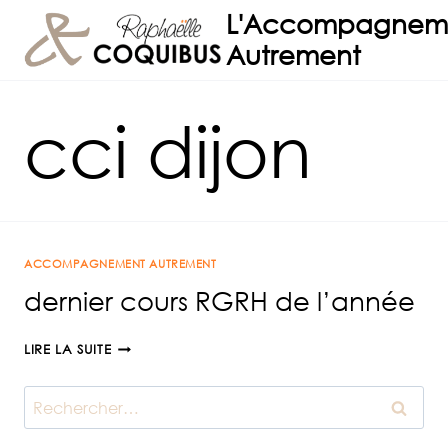
Aller
L'Accompagnem
au
Autrement
contenu
cci dijon
ACCOMPAGNEMENT AUTREMENT
dernier cours RGRH de l’année
DERNIER
LIRE LA SUITE
COURS
RGRH
Rechercher :
DE
L’ANNÉE