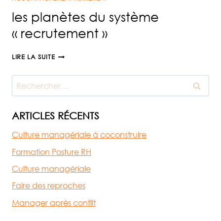
TENDANCE
les planètes du système
OU
« recrutement »
OLDSCHOOL
?
LES
LIRE LA SUITE
PLANÈTES
DU
Rechercher :
SYSTÈME
« RECRUTEMENT »
ARTICLES RÉCENTS
Culture managériale à coconstruire
Formation Posture RH
Culture managériale
Faire des reproches
Manager après conflit