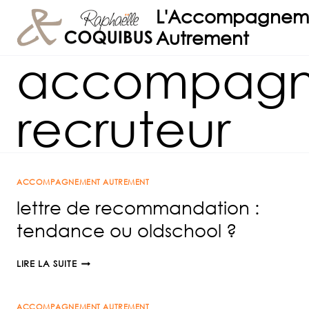
Aller
L'Accompagnem
au
Autrement
contenu
accompag
recruteur
ACCOMPAGNEMENT AUTREMENT
lettre de recommandation :
tendance ou oldschool ?
LETTRE
LIRE LA SUITE
DE
RECOMMANDATION
ACCOMPAGNEMENT AUTREMENT
: