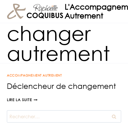
Aller
L'Accompagnem
au
Autrement
contenu
changer
autrement
ACCOMPAGNEMENT AUTREMENT
Déclencheur de changement
DÉCLENCHEUR
LIRE LA SUITE
DE
CHANGEMENT
Rechercher :