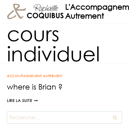
Aller
L'Accompagnem
au
Autrement
contenu
cours
individuel
ACCOMPAGNEMENT AUTREMENT
where is Brian ?
WHERE
LIRE LA SUITE
IS
BRIAN
Rechercher :
?