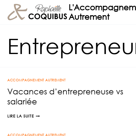
Aller
L'Accompagnem
au
Autrement
contenu
Entrepreneur
ACCOMPAGNEMENT AUTREMENT
Vacances d’entrepreneuse vs
salariée
VACANCES
LIRE LA SUITE
D’ENTREPRENEUSE
VS
ACCOMPAGNEMENT AUTREMENT
SALARIÉE