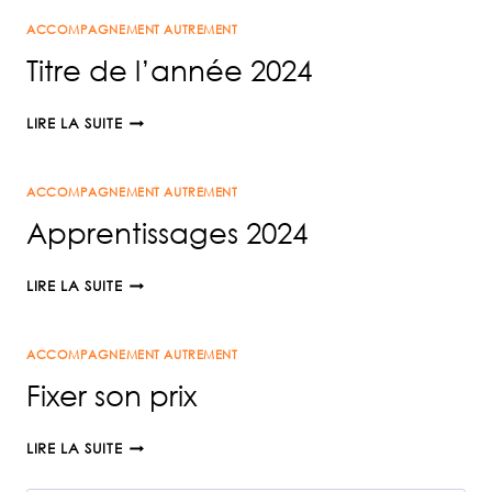
PAS
ACCOMPAGNEMENT AUTREMENT
CONCERNÉE
!
Titre de l’année 2024
TITRE
LIRE LA SUITE
DE
L’ANNÉE
ACCOMPAGNEMENT AUTREMENT
2024
Apprentissages 2024
APPRENTISSAGES
LIRE LA SUITE
2024
ACCOMPAGNEMENT AUTREMENT
Fixer son prix
FIXER
LIRE LA SUITE
SON