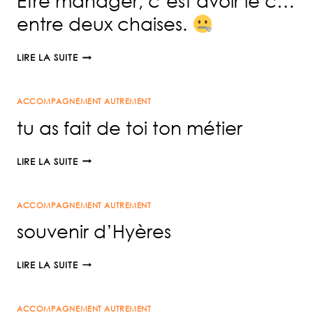
Être manager, c’est avoir le c…
entre deux chaises.
ÊTRE
LIRE LA SUITE
MANAGER,
C’EST
ACCOMPAGNEMENT AUTREMENT
AVOIR
LE
tu as fait de toi ton métier
C…
ENTRE
TU
LIRE LA SUITE
DEUX
AS
CHAISES.
FAIT
ACCOMPAGNEMENT AUTREMENT
DE
TOI
souvenir d’Hyères
TON
MÉTIER
SOUVENIR
LIRE LA SUITE
D’HYÈRES
ACCOMPAGNEMENT AUTREMENT