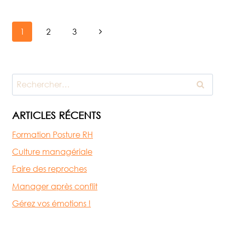
MANAGÉRIALE
À
Navigation
L’AFREJ
Page
1
2
3
suivante
de
Rechercher :
page
ARTICLES RÉCENTS
Formation Posture RH
Culture managériale
Faire des reproches
Manager après conflit
Gérez vos émotions !