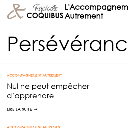
Aller
L'Accompagnem
au
Autrement
contenu
Persévéran
ACCOMPAGNEMENT AUTREMENT
Nul ne peut empêcher
d’apprendre
NUL
LIRE LA SUITE
NE
PEUT
ACCOMPAGNEMENT AUTREMENT
EMPÊCHER