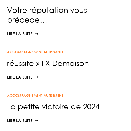
D’APPRENDRE
Votre réputation vous
précède…
VOTRE
LIRE LA SUITE
RÉPUTATION
VOUS
ACCOMPAGNEMENT AUTREMENT
PRÉCÈDE…
réussite x FX Demaison
RÉUSSITE
LIRE LA SUITE
X
FX
ACCOMPAGNEMENT AUTREMENT
DEMAISON
La petite victoire de 2024
LA
LIRE LA SUITE
PETITE