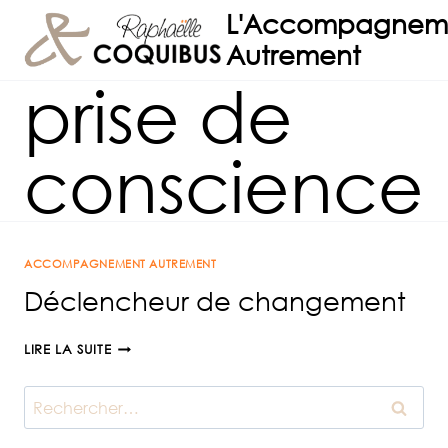
Aller
L'Accompagnem
au
Autrement
contenu
prise de
conscience
ACCOMPAGNEMENT AUTREMENT
Déclencheur de changement
DÉCLENCHEUR
LIRE LA SUITE
DE
CHANGEMENT
Rechercher :