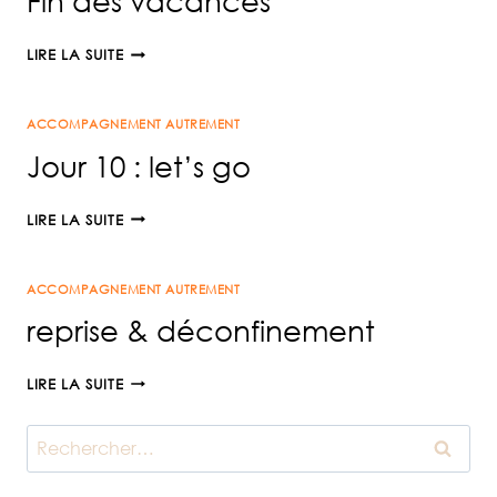
Fin des vacances
FIN
LIRE LA SUITE
DES
VACANCES
ACCOMPAGNEMENT AUTREMENT
Jour 10 : let’s go
JOUR
LIRE LA SUITE
10
:
ACCOMPAGNEMENT AUTREMENT
LET’S
GO
reprise & déconfinement
REPRISE
LIRE LA SUITE
&
DÉCONFINEMENT
Rechercher :