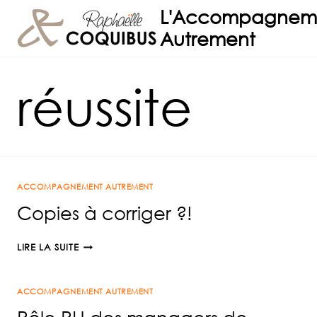
Aller
L'Accompagnem
au
Autrement
contenu
réussite
ACCOMPAGNEMENT AUTREMENT
Copies à corriger ?!
COPIES
LIRE LA SUITE
À
CORRIGER
ACCOMPAGNEMENT AUTREMENT
?!