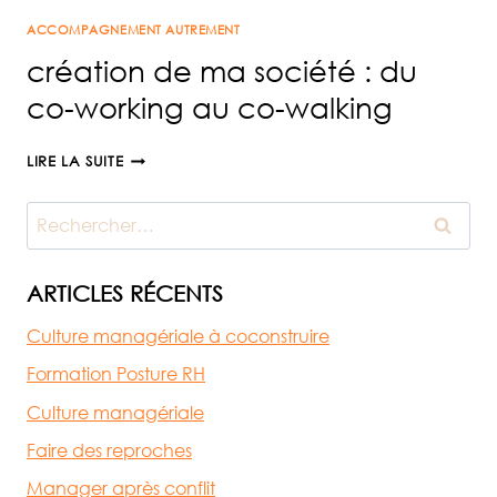
EN
ACCOMPAGNEMENT AUTREMENT
VAE
!
création de ma société : du
QU’Y
co-working au co-walking
DISAIENT…
1/2
CRÉATION
LIRE LA SUITE
DE
MA
Rechercher :
SOCIÉTÉ
:
DU
ARTICLES RÉCENTS
CO-
Culture managériale à coconstruire
WORKING
AU
Formation Posture RH
CO-
Culture managériale
WALKING
Faire des reproches
Manager après conflit