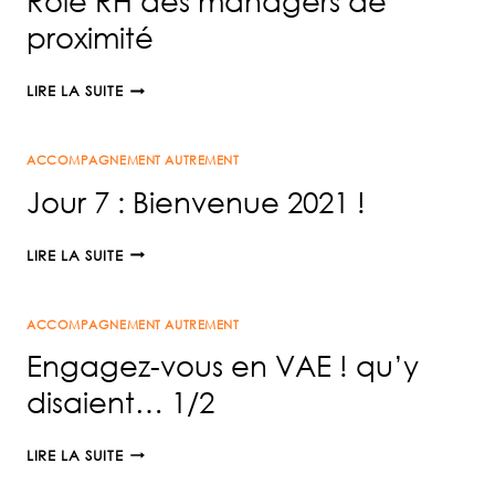
Rôle RH des managers de
proximité
RÔLE
LIRE LA SUITE
RH
DES
ACCOMPAGNEMENT AUTREMENT
MANAGERS
DE
Jour 7 : Bienvenue 2021 !
PROXIMITÉ
JOUR
LIRE LA SUITE
7
:
ACCOMPAGNEMENT AUTREMENT
BIENVENUE
2021
Engagez-vous en VAE ! qu’y
!
disaient… 1/2
ENGAGEZ-
LIRE LA SUITE
VOUS