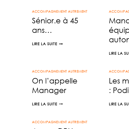
TOI
ACCOMPAGNEMENT AUTREMENT
ACCOMPAG
Sénior.e à 45
Mana
ans…
équi
auto
SÉNIOR.E
LIRE LA SUITE
À
LIRE LA SU
45
ANS…
ACCOMPAGNEMENT AUTREMENT
ACCOMPAG
On l’appelle
Les m
Manager
: Pod
ON
LIRE LA SUITE
LIRE LA SU
L’APPELLE
MANAGER
ACCOMPAGNEMENT AUTREMENT