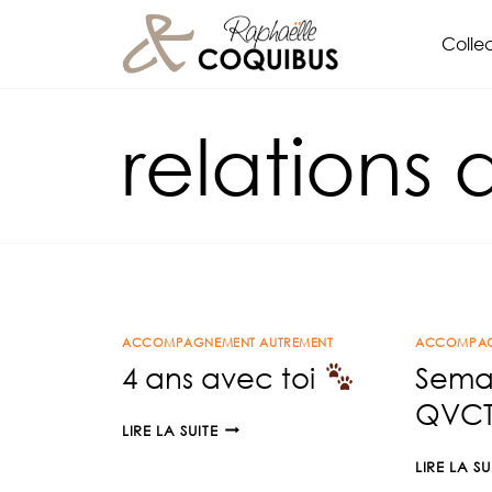
Aller
Collec
au
contenu
relations 
ACCOMPAGNEMENT AUTREMENT
ACCOMPAG
4 ans avec toi
Sema
QVC
4
LIRE LA SUITE
ANS
LIRE LA SU
AVEC