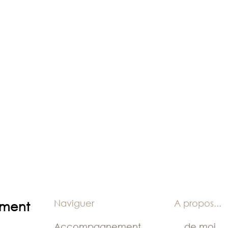
:
PODIUM
!
Naviguer
A propos
...
ement
Accompagnement
... de moi